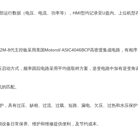
全部运行数据（电压、电流、功率等），HMI型均记录至U盘内。上位机型
12M-8代主控板采用美国Motorol/ ASIC4046BCP高密度集成电路，有
压启动方式，频率跟踪电路采用平均值取样方案，逆变电路中加有逆变角
抗的匹配。
和保护，具有过压、缺相、过流、过载、短路、漏电、欠压、过热和水压保
期设备日常保养、维护和维修提供便利，及节约成本。