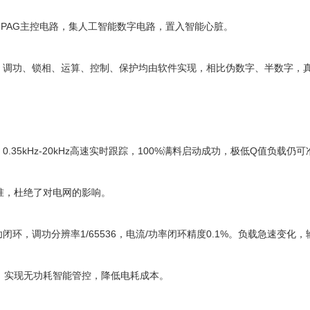
4代FPAG主控电路，集人工智能数字电路，置入智能心脏。
法，调功、锁相、运算、控制、保护均由软件实现，相比伪数字、半数字，
0.35kHz-20kHz高速实时跟踪，100%满料启动成功，极低Q值负载仍
准，杜绝了对电网的影响。
闭环，调功分辨率1/65536，电流/功率闭环精度0.1%。负载急速变化
，实现无功耗智能管控，降低电耗成本。