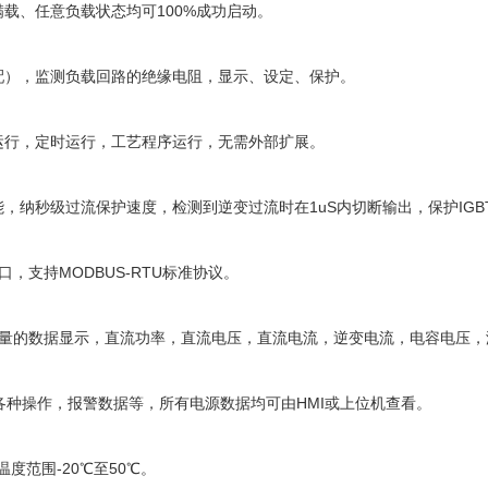
满载、任意负载状态均可100%成功启动。
选配），监测负载回路的绝缘电阻，显示、设定、保护。
率运行，定时运行，工艺程序运行，无需外部扩展。
能，纳秒级过流保护速度，检测到逆变过流时在1uS内切断输出，保护IGB
5接口，支持MODBUS-RTU标准协议。
，巨量的数据显示，直流功率，直流电压，直流电流，逆变电流，电容电压
各种操作，报警数据等，所有电源数据均可由HMI或上位机查看。
温度范围-20℃至50℃。