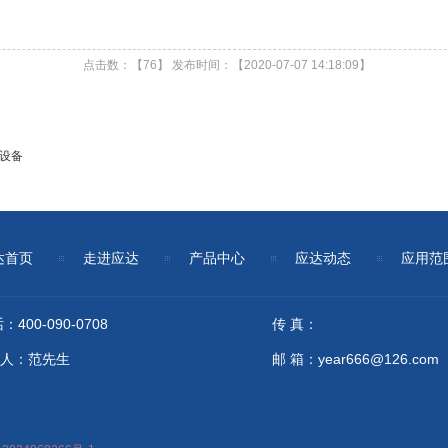
点击数：【
76】 发布时间：【2020-07-07 14:18:09】
设备
达首页
走进应达
产品中心
应达动态
应用范
：400-090-0708
传 真：
人：范先生
邮 箱：year666@126.com