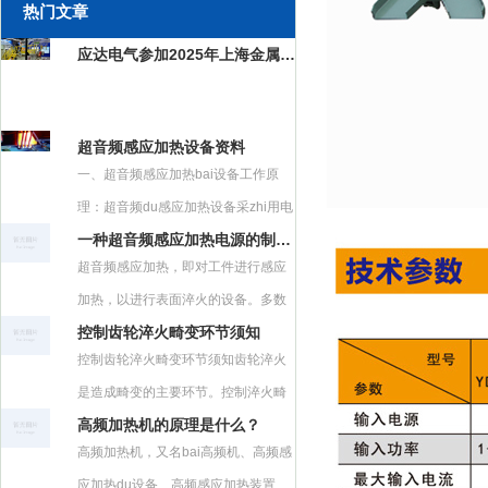
热门文章
应达电气参加2025年上海金属成形展览会
超音频感应加热设备资料
一、超音频感应加热bai设备工作原
理：超音频du感应加热设备采zhi用电
一种超音频感应加热电源的制作方法
磁感应加
超音频感应加热，即对工件进行感应
加热，以进行表面淬火的设备。多数
控制齿轮淬火畸变环节须知
用于工业金属零件
控制齿轮淬火畸变环节须知齿轮淬火
是造成畸变的主要环节。控制淬火畸
高频加热机的原理是什么？
变的基本方法是尽
高频加热机，又名bai高频机、高频感
应加热du设备、高频感应加热装置