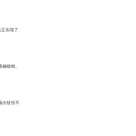
真正实现了
可准确锁相。
，输出纹丝不