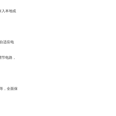
存入本地或
相序自适应电
调节电路，
护等，全面保