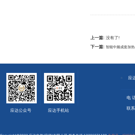
上一篇:
没有了!
下一篇:
智能中频成套加热
应
电 话
联系
应达公众号
应达手机站